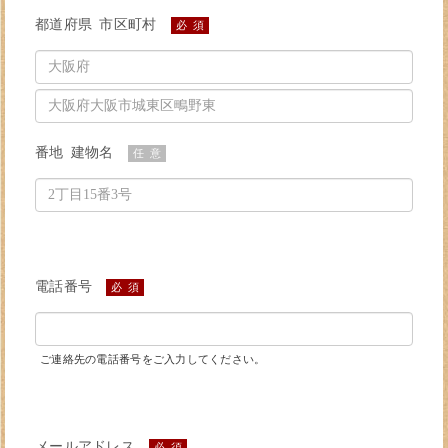
都道府県 市区町村
必 須
番地 建物名
任 意
電話番号
必 須
ご連絡先の電話番号をご入力してください。
メールアドレス
必 須